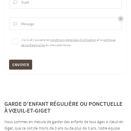
Sujet

Message

J'ai lu et j'accepte les
conditions générales d'utilisation
et la
politique
de confidentialité
du site
Label Home
.
ENVOYER
GARDE D'ENFANT RÉGULIÈRE OU PONCTUELLE
À VŒUIL-ET-GIGET
Nous sommes en mesure de garder des enfants de tous âges à Vœuil-et-
Giget, que ce soit de moins de 3 ans ou de plus de 3 ans. Notre équipe