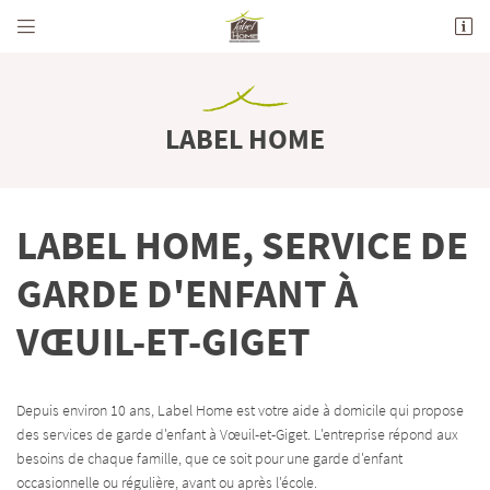


712 Avenue de la Grande Champagne
16100 Merpins
05 45 82 44 05
LABEL HOME
LABEL HOME, SERVICE DE
GARDE D'ENFANT À
VŒUIL-ET-GIGET
Adresse email de réception

En cochant cette case, vous consentez à recevoir nos propositions commerciales à l'adresse
email indiqué ci-dessus. Vous pouvez vous désinscrire à tout moment en utilisant
le
Depuis environ 10 ans, Label Home est votre aide à domicile qui propose
formulaire de désinscription
.
des services de garde d'enfant à Vœuil-et-Giget. L'entreprise répond aux
besoins de chaque famille, que ce soit pour une garde d'enfant
INSCRIPTION
occasionnelle ou régulière, avant ou après l'école.