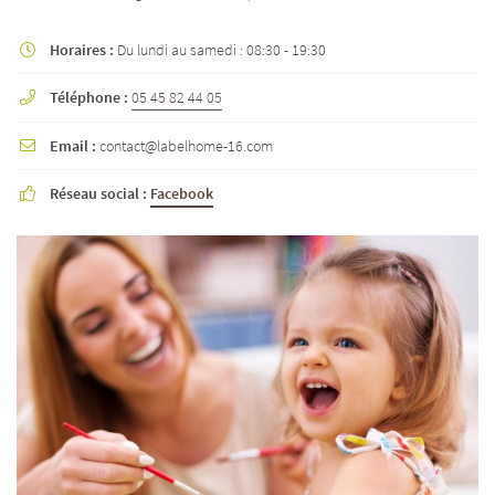
Horaires :
Du lundi au samedi : 08:30 - 19:30

Téléphone :
05 45 82 44 05

Email :
contact@labelhome-16.com

Réseau social :
Facebook
