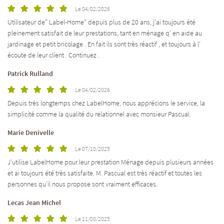
Le 04/02/2026
Utilisateur de" Label-Home" depuis plus de 20 ans, j'ai toujours été
pleinement satisfait de leur prestations, tant en ménage q' en aide au
jardinage et petit bricolage . En fait ils sont très réactif , et toujours à l'
écoute de leur client . Continuez .
Patrick Rulland
Le 04/02/2026
Depuis très longtemps chez LabelHome, nous apprécions le service, la
simplicité comme la qualité du relationnel avec monsieur Pascual.
Marie Denivelle
Le 07/10/2025
J’utilise LabelHome pour leur prestation Ménage depuis plusieurs années
et ai toujours été très satisfaite. M. Pascual est très réactif et toutes les
personnes qu'il nous propose sont vraiment efficaces.
Lecas Jean Michel
Le 11/08/2025