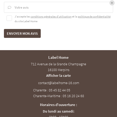
CONTACT
Votre avis

J'accepte les
conditions générales d'utilisation
et la
politique de confidentialité
du site
Label Home
ENVOYER MON AVIS
Label Home
712 Avenue de la Grande Champagne
16100 Merpins
Afficher la carte
Charente : 05 45 82 44 05
Charente-Maritime : 05 16 20 24 68
Horaires d'ouverture :
Du lundi au samedi: