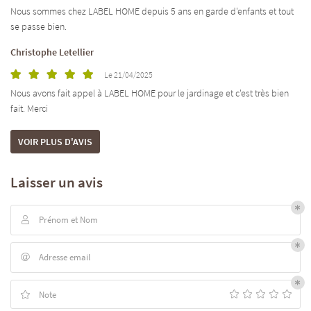
Nous sommes chez LABEL HOME depuis 5 ans en garde d'enfants et tout
ACCUEIL
Une question
se passe bien.
ITÉ - FORMATION
Christophe Letellier
Le 21/04/2025
05 45 82 44 05
TIEN DE LA MAISON
Nous avons fait appel à LABEL HOME pour le jardinage et c'est très bien
fait. Merci
RDE D’ENFANTS
VOIR PLUS D'AVIS
DIN – BRICOLAGE
TARIFS
Laisser un avis
Restez infor
ACTUALITÉS
INSCRIPTION NEWS
Prénom et Nom

AVIS
Adresse email

Rejoignez-nous
ECRUTEMENT
Note
