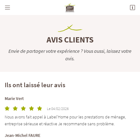


712 Avenue de la Grande Champagne
16100 Merpins
05 45 82 44 05
AVIS CLIENTS
Envie de partager votre expérience ? Vous aussi, laissez votre
avis.
Ils ont laissé leur avis
Adresse email de réception

Marie Vert
Le 04/02/2026
En cochant cette case, vous consentez à recevoir nos propositions commerciales à l'adresse
email indiqué ci-dessus. Vous pouvez vous désinscrire à tout moment en utilisant
le
Nous avons fait appel à Label’Home pour les prestations de ménage,
formulaire de désinscription
.
entreprise sérieuse et réactive Je recommande sans problème.
INSCRIPTION
Jean-Michel FAURE