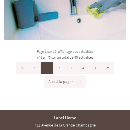
de frais admnistratifs, pas de frais cachés, les indemnités KM les plus
basses, les tarifs les plus bas mais les salariées les mieux payés du
secteur.
Pourquoi cette politique et comment faisons nous? Pour mieux le
comprendre, appelez nous!
Page 1 sur 19,
affichage des actualités
n°1 à n°5 sur un total de 95
actualités
1
2
3
4
Aller à la page :
Label Home
712 Avenue de la Grande Champagne