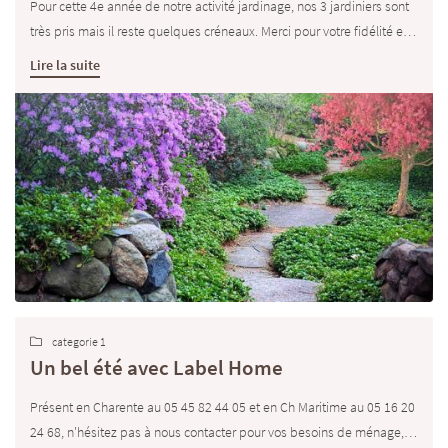
Pour cette 4e année de notre activité jardinage, nos 3 jardiniers sont
très pris mais il reste quelques créneaux. Merci pour votre fidélité et
votre bouche à oreille.
En ménage, toutes les demandes de remplacements sur Juillet ont
Lire la suite
été satisfaites. N'hésitez pas à nous solliciter pour ce mois d'aout.
Sur la charente : COGNAC JARNAC ANGOULEMENT (05 45 82 44 05) et
la Ch Maritime SAINTES ROYAN ROCHEFORT (05 16 20 24 68) nous
avons fortement recrutés pour répondre à vos besoins de garde
d'enfants.
categorie 1

Un bel été avec Label Home
Présent en Charente au 05 45 82 44 05 et en Ch Maritime au 05 16 20
24 68, n'hésitez pas à nous contacter pour vos besoins de ménage,