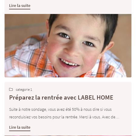
repassage, jardinage et garde d'enfants. Il ne nous reste que
Lire la suite
quelques places alors n'attendez plus!
categorie 1

Préparez la rentrée avec LABEL HOME
Suite à notre sondage, vous avez été 50% à nous dire si vous
reconduisiez vos besoins pour la rentrée. Merci à vous. Avec de
nouvelles demandes depuis quelques semaines, nous préparons
Enfin, nos jardiniers sont très pris car vous êtes très nombreux à nous
Lire la suite
dés maintenant les plannings et les disponibilités de nos
contacter. Il ne reste plus que quelques créneaux. Merci à vous.