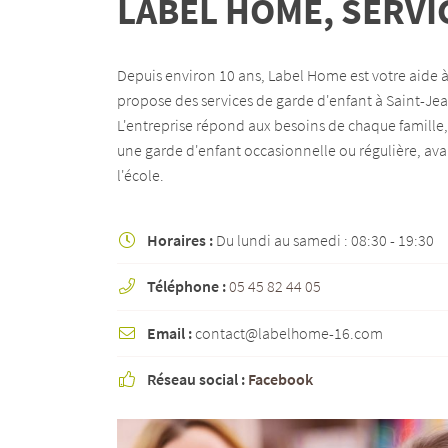
LABEL HOME, SERVI
email indiqué ci-dessus. Vous pouvez vous désinscrire à tout moment en utilisant
de désinscription
.
Depuis environ 10 ans, Label Home est votre aide à
INSCRIPTION
propose des services de garde d'enfant à Saint-Je
L'entreprise répond aux besoins de chaque famille,
une garde d'enfant occasionnelle ou régulière, ava
l'école.
Horaires :
Du lundi au samedi : 08:30 - 19:30

Téléphone :
05 45 82 44 05

Email :
contact@labelhome-16.com

Réseau social :
Facebook
