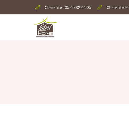
Charente : 05 45 82 44 05
Charente-Mar
712 Avenue de la Grande Champagne
16100 Merpins
05 45 82 44 05
Adresse email de réception

En cochant cette case, vous consentez à recevoir nos propositions commerciales à