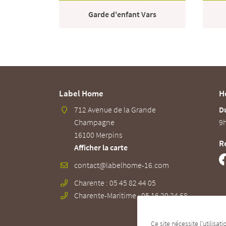
Garde d'enfant Vars
Label Home
H
712 Avenue de la Grande
Du
Champagne
9h
16100 Merpins
R
Afficher la carte
Charente : 05 45 82 44 05
Charente-Maritime : 05 16 20 24 68
Ce site nécessite l'utilisa