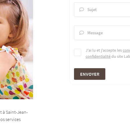
Sujet

Message

J'ai lu et j'accepte les
cond
confidentialité
du site
La
ENVOYER
t à Saint-Jean-
os services