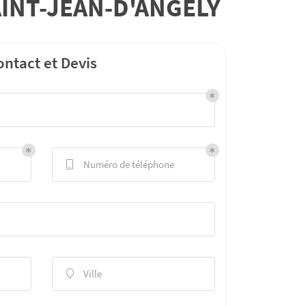
AINT-JEAN-D'ANGÉLY
ontact et Devis
Numéro de téléphone

Ville
