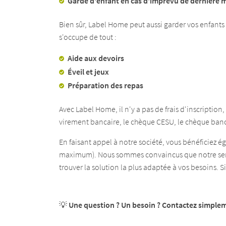
Garde d'enfant en cas d'imprévu de dernière 
Bien sûr, Label Home peut aussi garder vos enfants 
s'occupe de tout :
Aide aux devoirs
Éveil et jeux
Préparation des repas
Avec Label Home, il n'y a pas de frais d'inscriptio
virement bancaire, le chèque CESU, le chèque banca
En faisant appel à notre société, vous bénéficiez é
maximum). Nous sommes convaincus que notre servi
trouver la solution la plus adaptée à vos besoins. S
💡
Une question ? Un besoin ? Contactez simpleme