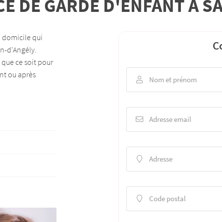
CE DE GARDE D'ENFANT À S
le formulaire
 domicile qui
C
an-d'Angély.
 que ce soit pour
nt ou après
Nom et prénom

Adresse email

Adresse

Code postal
