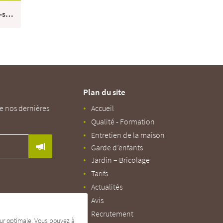
Garde d'enfant Châteauneuf-sur-Charente
Plan du site
e nos dernières
Accueil
Qualité - Formation
Entretien de la maison
Garde d’enfants
Jardin – Bricolage
Tarifs
Actualités
Avis
Recrutement
teur optimale. Vous pouvez à