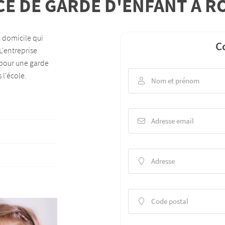
CE DE GARDE D'ENFANT À R
le formulaire
 domicile qui
C
L'entreprise
 pour une garde
 l'école.
Nom et prénom

Adresse email

Adresse

Code postal
