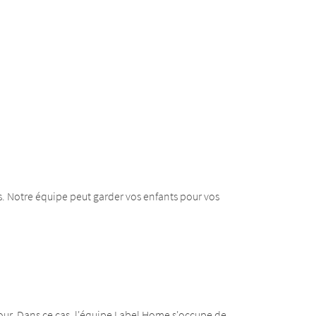
s. Notre équipe peut garder vos enfants pour vos
etour. Dans ce cas, l'équipe Label Home s'occupe de