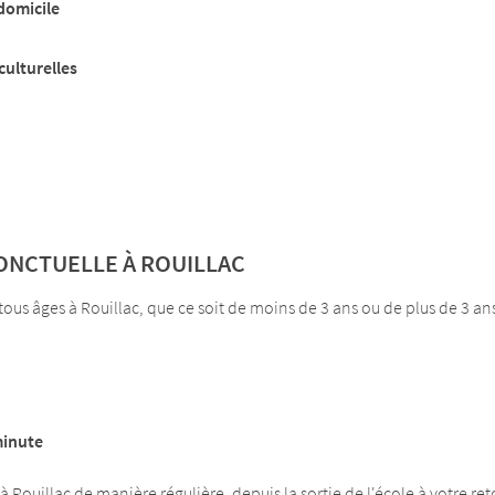
domicile
culturelles
ONCTUELLE À ROUILLAC
s âges à Rouillac, que ce soit de moins de 3 ans ou de plus de 3 an
minute
à Rouillac de manière régulière, depuis la sortie de l'école à votre r