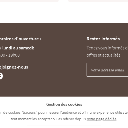
oraires d'ouverture :
Restez informés
 lundi au samedi:
Tenez vous informés d
00 - 19h00
offres et actualités
ejoignez-nous
Gestion des cookies
tion de cookies "traceurs" pour mesurer l'audience et offrir une experience utilisa
tout moment les accepter ou les refuser depuis
notre page dédiée
.