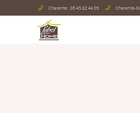
Charente : 05 45 82 44 05
Charente-Mar
712 Avenue de la Grande Champagne
16100 Merpins
05 45 82 44 05
Adresse email de réception

En cochant cette case, vous consentez à recevoir nos propositions commerciales à