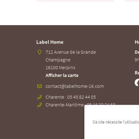
Label Home
H
712 Avenue de la Grande
Du
Champagne
9h
16100 Merpins
R
Afficher la carte
Charente : 05 45 82 44 05
Charente-Maritime : 05 16 20 24 68
Ce site nécessite l'utilisa