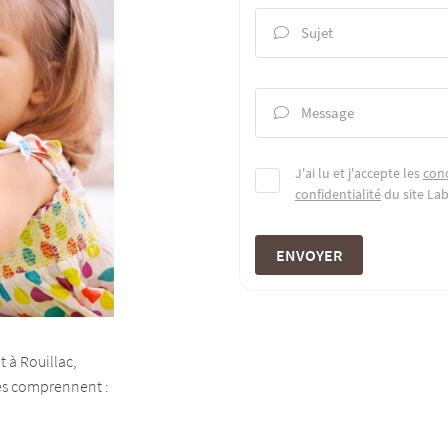
Sujet

Message

J'ai lu et j'accepte les
cond
confidentialité
du site
La
ENVOYER
 à Rouillac,
ces comprennent :