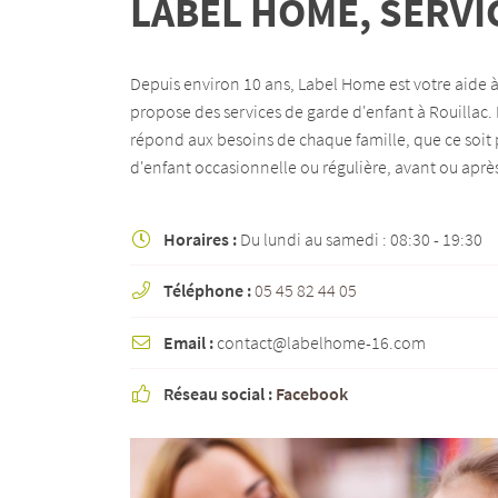
LABEL HOME, SERVI
email indiqué ci-dessus. Vous pouvez vous désinscrire à tout moment en utilisant
de désinscription
.
Depuis environ 10 ans, Label Home est votre aide à
INSCRIPTION
propose des services de garde d'enfant à Rouillac. 
répond aux besoins de chaque famille, que ce soit
d'enfant occasionnelle ou régulière, avant ou après
Horaires :
Du lundi au samedi : 08:30 - 19:30

Téléphone :
05 45 82 44 05

Email :
contact@labelhome-16.com

Réseau social :
Facebook
