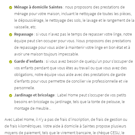
Ménage à domicile Saintes
: nous proposons des prestations de
ménage pour votre maison, incluant le nettoyage de toutes les pièces,
le dépoussiérage, le nettoyage des sols, le lavage et le rangement de la
vaisselle, etc.
ACCUEIL
Repassage
: si vous n'avez pas le temps de repasser votre linge, notre
Une question
équipe peut s'en occuper pour vous. Nous proposons des prestations
de repassage pour vous aider à maintenir votre linge en bon état et à
ITÉ - FORMATION
avoir une maison toujours impeccable.
Garde d'enfants
: si vous avez besoin de quelqu'un pour s'occuper de
05 45 82 44 05
TIEN DE LA MAISON
vos enfants pendant que vous êtes au travail ou que vous avez des
obligations, notre équipe vous aide avec des prestations de garde
RDE D’ENFANTS
d'enfants pour vous permettre de concilier vie professionnelle et vie
personnelle.
DIN – BRICOLAGE
Jardinage et bricolage
: Label Home peut s'occuper de vos petits
besoins en bricolage ou jardinage, tels que la tonte de pelouse, le
TARIFS
Restez infor
montage de meuble...
Avec Label Home, il n'y a pas de frais d'inscription, de frais de gestion ou
ACTUALITÉS
INSCRIPTION NEWS
de frais kilométriques. Votre aide à domicile à Saintes propose plusieurs
moyens de paiement, tels que le virement bancaire, le chèque CESU, le