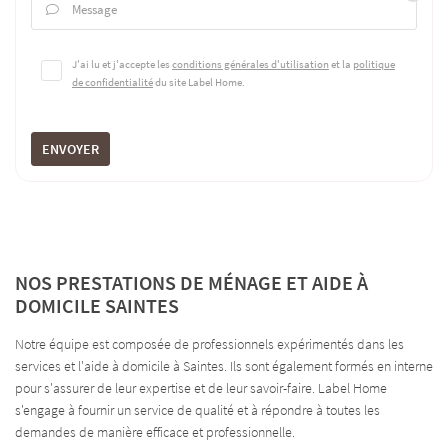
Message

J'ai lu et j'accepte les
conditions générales d'utilisation
et la
politique
de confidentialité
du site
Label Home
.
ENVOYER
NOS PRESTATIONS DE MÉNAGE ET AIDE À
DOMICILE SAINTES
Notre équipe est composée de professionnels expérimentés dans les
services et l'aide à domicile à Saintes. Ils sont également formés en interne
pour s'assurer de leur expertise et de leur savoir-faire. Label Home
s'engage à fournir un service de qualité et à répondre à toutes les
demandes de manière efficace et professionnelle.