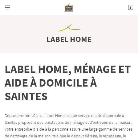


712 Avenue de la Grande Champagne
16100 Merpins
05 45 82 44 05
LABEL HOME
LABEL HOME, MÉNAGE ET
AIDE À DOMICILE À
SAINTES
Adresse email de réception

En cochant cette case, vous consentez à recevoir nos propositions commerciales à l'adresse
email indiqué ci-dessus. Vous pouvez vous désinscrire à tout moment en utilisant
le
Depuis environ 10 ans, Label Home est un service d'aide à domicile à
formulaire de désinscription
.
Saintes proposant des prestations de ménage et d'entretien de la maison.
Votre entreprise d'aide à la personne assure une large gamme de services
INSCRIPTION
de nettoyage de la maison, tels que le dépoussiérage, le repassage, le