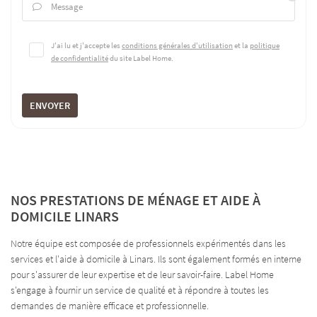
Message

J'ai lu et j'accepte les
conditions générales d'utilisation
et la
politique
de confidentialité
du site
Label Home
.
ENVOYER
NOS PRESTATIONS DE MÉNAGE ET AIDE À
DOMICILE LINARS
Notre équipe est composée de professionnels expérimentés dans les
services et l'aide à domicile à Linars. Ils sont également formés en interne
pour s'assurer de leur expertise et de leur savoir-faire. Label Home
s'engage à fournir un service de qualité et à répondre à toutes les
demandes de manière efficace et professionnelle.