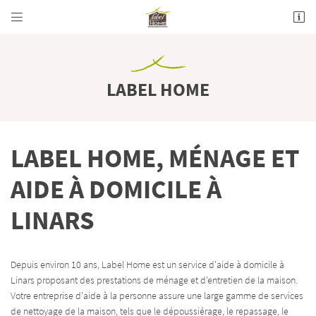


712 Avenue de la Grande Champagne
16100 Merpins
05 45 82 44 05
LABEL HOME
LABEL HOME, MÉNAGE ET
AIDE À DOMICILE À
LINARS
Adresse email de réception

En cochant cette case, vous consentez à recevoir nos propositions commerciales à l'adresse
email indiqué ci-dessus. Vous pouvez vous désinscrire à tout moment en utilisant
le
Depuis environ 10 ans, Label Home est un service d'aide à domicile à
formulaire de désinscription
.
Linars proposant des prestations de ménage et d'entretien de la maison.
Votre entreprise d'aide à la personne assure une large gamme de services
INSCRIPTION
de nettoyage de la maison, tels que le dépoussiérage, le repassage, le