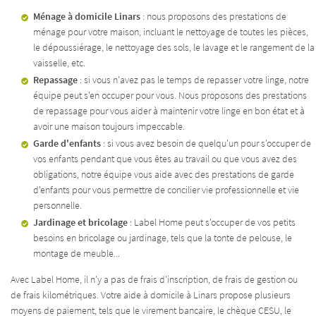
Ménage à domicile Linars
: nous proposons des prestations de
ménage pour votre maison, incluant le nettoyage de toutes les pièces,
le dépoussiérage, le nettoyage des sols, le lavage et le rangement de la
vaisselle, etc.
ACCUEIL
Repassage
: si vous n'avez pas le temps de repasser votre linge, notre
Une question
équipe peut s'en occuper pour vous. Nous proposons des prestations
de repassage pour vous aider à maintenir votre linge en bon état et à
ITÉ - FORMATION
avoir une maison toujours impeccable.
Garde d'enfants
: si vous avez besoin de quelqu'un pour s'occuper de
05 45 82 44 05
TIEN DE LA MAISON
vos enfants pendant que vous êtes au travail ou que vous avez des
obligations, notre équipe vous aide avec des prestations de garde
RDE D’ENFANTS
d'enfants pour vous permettre de concilier vie professionnelle et vie
personnelle.
DIN – BRICOLAGE
Jardinage et bricolage
: Label Home peut s'occuper de vos petits
besoins en bricolage ou jardinage, tels que la tonte de pelouse, le
TARIFS
Restez infor
montage de meuble...
Avec Label Home, il n'y a pas de frais d'inscription, de frais de gestion ou
ACTUALITÉS
INSCRIPTION NEWS
de frais kilométriques. Votre aide à domicile à Linars propose plusieurs
moyens de paiement, tels que le virement bancaire, le chèque CESU, le