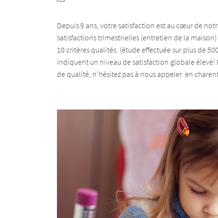
email indiqué ci-dessus. Vous pouvez vous désinscrire à tout moment en utilisant
de désinscription
.
Depuis 9 ans, votre satisfaction est au cœur de not
INSCRIPTION
satisfactions trimestrielles (entretien de la mais
10 critères qualités. (étude effectuée sur plus de 50
indiquent un niveau de satisfaction globale élevé! P
de qualité, n'hésitez pas à nous appeler. en char