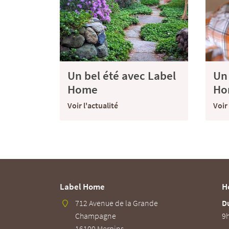
Un bel été avec Label
Un 
Home
Ho
Voir l'actualité
Voir 
Label Home
H
712 Avenue de la Grande
Du
Champagne
9h
16100 Merpins