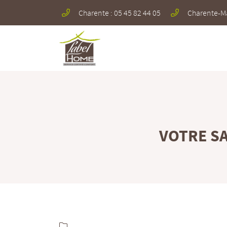
Charente : 05 45 82 44 05
Charente-Mar
712 Avenue de la Grande Champagne
16100 Merpins
05 45 82 44 05
VOTRE SA
Adresse email de réception

En cochant cette case, vous consentez à recevoir nos propositions commerciales à
