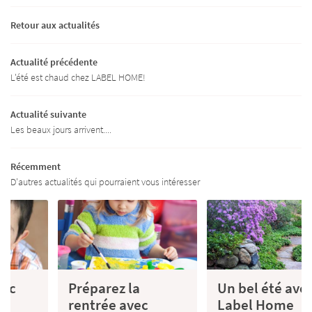
ITÉ - FORMATION
Retour aux actualités
05 45 82 44 05
TIEN DE LA MAISON
Actualité précédente
L'été est chaud chez LABEL HOME!
RDE D’ENFANTS
DIN – BRICOLAGE
Actualité suivante
Les beaux jours arrivent....
TARIFS
Restez infor
Récemment
ACTUALITÉS
D'autres actualités qui pourraient vous intéresser
INSCRIPTION NEWS
AVIS
Rejoignez-nous
ECRUTEMENT
Préparez la
Un bel été avec
CONTACT
rentrée avec
Label Home