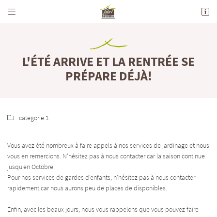


712 Avenue de la Grande Champagne
16100 Merpins
05 45 82 44 05
L'ÉTÉ ARRIVE ET LA RENTRÉE SE
PRÉPARE DÉJÀ!
categorie 1

Vous avez été nombreux à faire appels à nos services de jardinage et nous
Adresse email de réception

vous en remercions. N'hésitez pas à nous contacter car la saison continue
jusqu'en Octobre.
En cochant cette case, vous consentez à recevoir nos propositions commerciales à l'adresse
email indiqué ci-dessus. Vous pouvez vous désinscrire à tout moment en utilisant
le
Pour nos services de gardes d'enfants, n'hésitez pas à nous contacter
formulaire de désinscription
.
rapidement car nous aurons peu de places de disponibles.
INSCRIPTION
Enfin, avec les beaux jours, nous vous rappelons que vous pouvez faire