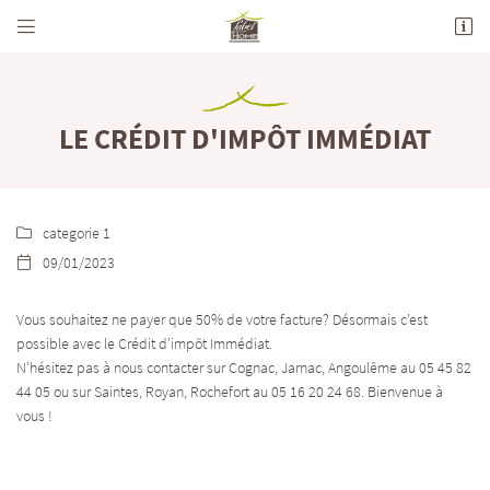


712 Avenue de la Grande Champagne
16100 Merpins
05 45 82 44 05
LE CRÉDIT D'IMPÔT IMMÉDIAT
categorie 1

09/01/2023

Vous souhaitez ne payer que 50% de votre facture? Désormais c'est
Adresse email de réception

possible avec le Crédit d'impôt Immédiat.
N'hésitez pas à nous contacter sur Cognac, Jarnac, Angoulême au 05 45 82
En cochant cette case, vous consentez à recevoir nos propositions commerciales à l'adresse
44 05 ou sur Saintes, Royan, Rochefort au 05 16 20 24 68. Bienvenue à
email indiqué ci-dessus. Vous pouvez vous désinscrire à tout moment en utilisant
le
formulaire de désinscription
.
vous !
INSCRIPTION