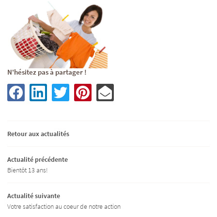
N'hésitez pas à partager !
Retour aux actualités
ACCUEIL
Actualité précédente
Une question
Bientôt 13 ans!
ITÉ - FORMATION
Actualité suivante
05 45 82 44 05
TIEN DE LA MAISON
Votre satisfaction au coeur de notre action