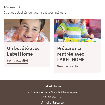
RDE D’ENFANTS
Récemment
D'autres actualités qui pourraient vous intéresser
DIN – BRICOLAGE
TARIFS
Restez infor
ACTUALITÉS
INSCRIPTION NEWS
Un bel été avec
Préparez la
AVIS
Label Home
rentrée avec
Rejoignez-nous
LABEL HOME
ECRUTEMENT
Voir l'actualité
Voir l'actualité
CONTACT
Label Home
712 Avenue de la Grande Champagne
16100 Merpins
Afficher la carte