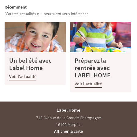
RDE D’ENFANTS
Récemment
D'autres actualités qui pourraient vous intéresser
DIN – BRICOLAGE
TARIFS
Restez infor
ACTUALITÉS
INSCRIPTION NEWS
Un bel été avec
Préparez la
AVIS
Label Home
rentrée avec
LABEL HOME
Rejoignez-nous
Voir l'actualité
ECRUTEMENT
Voir l'actualité
CONTACT
Label Home
712 Avenue de la Grande Champagne
16100 Merpins
Afficher la carte