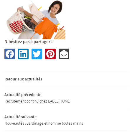
N'hésitez pas à partager !
Retour aux actualités
ACCUEIL
Actualité précédente
Une question
Recrutement continu chez LABEL HOME
ITÉ - FORMATION
Actualité suivante
05 45 82 44 05
TIEN DE LA MAISON
Nouveautés : Jardinage et homme toutes mains