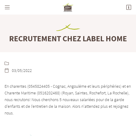


712 Avenue de la Grande Champagne
16100 Merpins
05 45 82 44 05
RECRUTEMENT CHEZ LABEL HOME

03/05/2022

En charentes (0545824405 - Cognac, Angoulême et leurs périphéries) et en
Charente Maritime (0516202468) (Royan, Saintes, Rochefort, La Rochelle),
Adresse email de réception

nous recrutons! Nous cherchons 5 nouveaux salariées pour de la garde
d'enfants et de l'entretien de la maison. Alors n'attendez plus et rejoignez
En cochant cette case, vous consentez à recevoir nos propositions commerciales à l'adresse
email indiqué ci-dessus. Vous pouvez vous désinscrire à tout moment en utilisant
le
nous.
formulaire de désinscription
.
INSCRIPTION